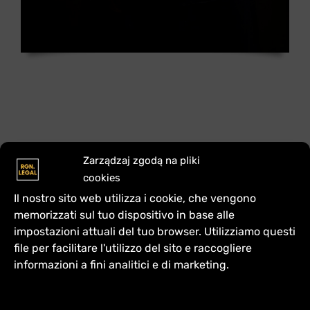
Zarządzaj zgodą na pliki
Informazioni aggiuntive
cookies
Il nostro sito web utilizza i cookie, che vengono
memorizzati sul tuo dispositivo in base alle
Formazione
impostazioni attuali del tuo browser. Utilizziamo questi
file per facilitare l'utilizzo del sito e raccogliere
Ho conseguito la laurea in giurisprudenza
informazioni a fini analitici e di marketing.
presso l’Università della Slesia a Katowice e un
diploma post-laurea in banca e finanza. Ho
conseguito un diploma Executive MBA presso il