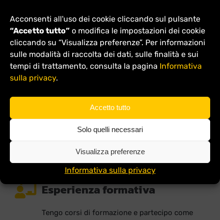
Politecnico di Varsavia. Sono membro
Acconsenti all'uso dei cookie cliccando sul pulsante
dell’Ordine dei Consulenti Legali di Varsavia.
“Accetto tutto”
o modifica le impostazioni dei cookie
cliccando su “Visualizza preferenze”. Per informazioni
Esperienza
sulle modalità di raccolta dei dati, sulle finalità e sui
tempi di trattamento, consulta la pagina
Informativa
sulla privacy
.
Il mio approccio pratico e commerciale alla
gestione degli affari deriva anche dal fatto che
per molti anni ho ricoperto cariche dirigenziali
Accetto tutto
in società commerciali.
Solo quelli necessari
Visualizza preferenze
Informativa sulla privacy
Esperienza formativa
Tengo corsi di formazione e partecipo come