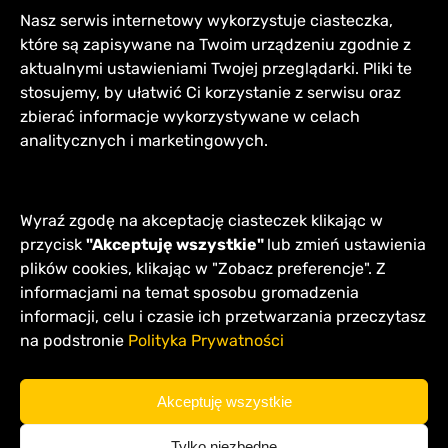
Nasz serwis internetowy wykorzystuje ciasteczka,
które są zapisywane na Twoim urządzeniu zgodnie z
Pozostałe oszustwa podatk
aktualnymi ustawieniami Twojej przeglądarki. Pliki te
stosujemy, by ułatwić Ci korzystanie z serwisu oraz
zbierać informacje wykorzystywane w celach
Poza wskazanym wyżej typowym oszustwem pod
analitycznych i marketingowych.
Są to:
bezpodstawny zwrot podatku
art. 76 k.k
Wyraź zgodę na akceptację ciasteczek klikając w
podanie fałszywych danych lub zatajenie
przycisk
"Akceptuję wszystkie"
lub zmień ustawienia
oszustwo celne
art. 87 k.k.s.
plików cookies, klikając w "Zobacz preferencje". Z
bezpodstawny zwrot należności celnej
a
informacjami na temat sposobu gromadzenia
informacji, celu i czasie ich przetwarzania przeczytasz
na podstronie
Polityka Prywatności
Oszustwo podatkowe – pomo
Akceptuję wszystkie
Tylko niezbędne