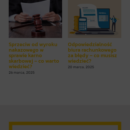
Sprzeciw od wyroku
Odpowiedzialność
C
nakazowego w
biura rachunkowego
z
sprawie karno
za błędy – co musisz
z
skarbowej – co warto
wiedzieć?
s
wiedzieć?
20 marca, 2025
1
26 marca, 2025