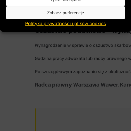
Oszustwo podatkowe
może wiązać się z duży
Zobacz preferencje
Pomoc prawna w tym zakresie może obejmować
Polityka prywatności i plików cookies
Oszustwo podatkowe – wyna
Wynagrodzenie w sprawie o oszustwo skarbowe
Godzina pracy adwokata lub radcy prawnego 
Po szczegółowym zapoznaniu się z okolicznośc
Radca prawny Warszawa Wawer, Kanc